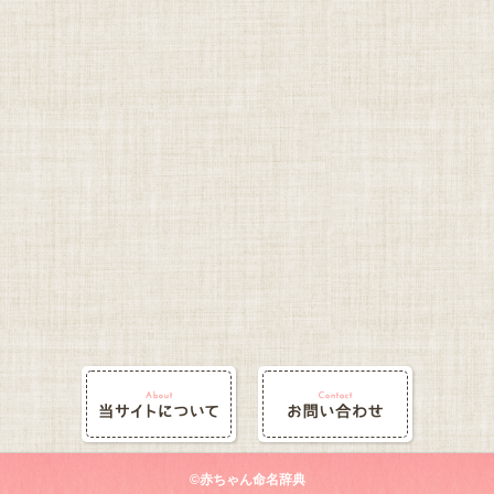
©赤ちゃん命名辞典