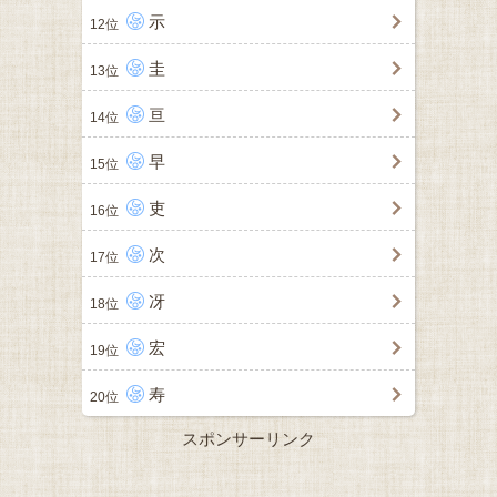
示
12位
圭
13位
亘
14位
早
15位
吏
16位
次
17位
冴
18位
宏
19位
寿
20位
スポンサーリンク