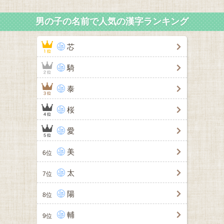
男の子の名前で人気の漢字ランキング
芯
騎
泰
桜
愛
美
6位
太
7位
陽
8位
輔
9位