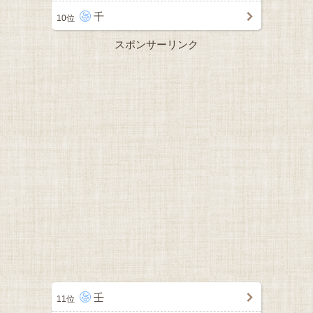
千
10位
スポンサーリンク
壬
11位