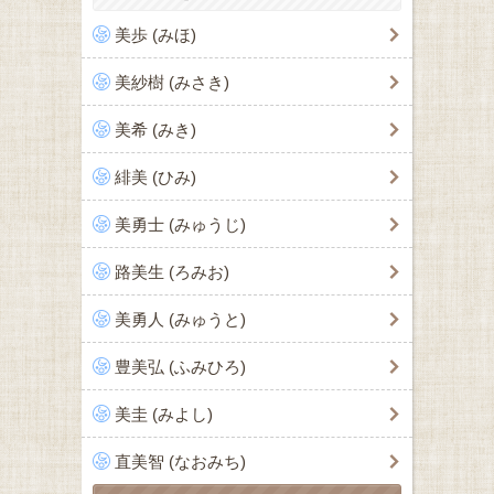
美歩 (みほ)
美紗樹 (みさき)
美希 (みき)
緋美 (ひみ)
美勇士 (みゅうじ)
路美生 (ろみお)
美勇人 (みゅうと)
豊美弘 (ふみひろ)
美圭 (みよし)
直美智 (なおみち)