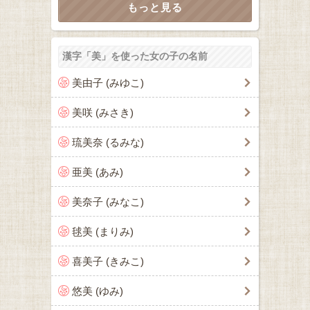
漢字「美」を使った女の子の名前
美由子 (みゆこ)
美咲 (みさき)
琉美奈 (るみな)
亜美 (あみ)
美奈子 (みなこ)
毬美 (まりみ)
喜美子 (きみこ)
悠美 (ゆみ)