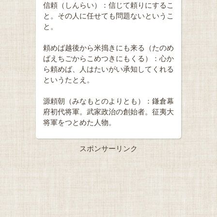
信頼（しんらい）：信じて頼りにするこ
と。その人に任せても問題ないというこ
と。
頼めば越後から米搗きにも来る（たのめ
ばえちごからこめつきにもくる）：心か
ら頼めば、人はたいがい承知してくれる
というたとえ。
源頼朝（みなもとのよりとも）：鎌倉幕
府初代将軍。武家政治の創始者。征夷大
将軍をつとめた人物。
スポンサーリンク