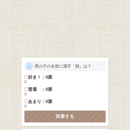
男の子の名前に漢字「頼」は？
好き！：0票
普通 ：0票
あまり：0票