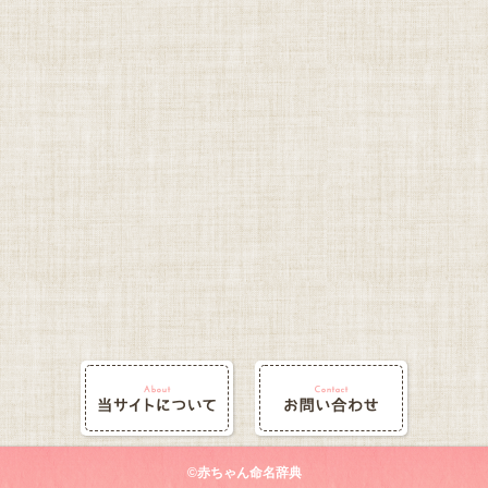
©赤ちゃん命名辞典