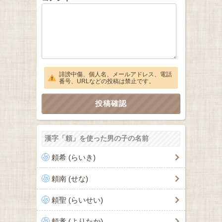
誹謗中傷、個人名、メールアドレス、電話
番号、URLなどの投稿は禁止です。
漢字「頼」を使った男の子の名前
頼希 (らいき)
頼南 (せな)
頼聖 (らいせい)
頼孝 (よりたか)