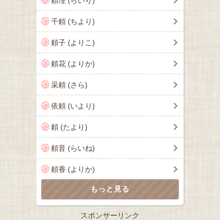
頼理 (らいり)
千頼 (ちより)
頼子 (よりこ)
頼花 (よりか)
采頼 (さら)
依頼 (いより)
頼 (たより)
頼音 (らいね)
頼香 (よりか)
スポンサーリンク