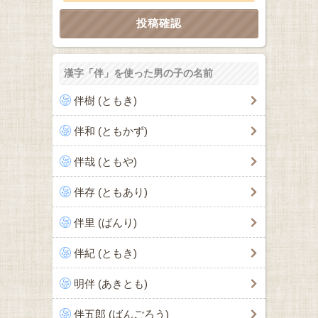
漢字「伴」を使った男の子の名前
伴樹 (ともき)
伴和 (ともかず)
伴哉 (ともや)
伴存 (ともあり)
伴里 (ばんり)
伴紀 (ともき)
明伴 (あきとも)
伴五郎 (ばんごろう)