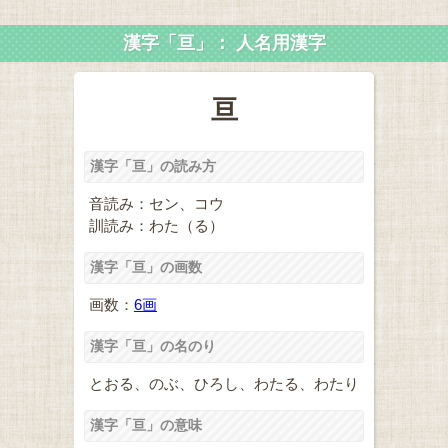
漢字「亘」： 人名用漢字
亘
漢字「亘」の読み方
音読み：セン、コウ
訓読み：わた（る）
漢字「亘」の画数
画数：
6画
漢字「亘」の名のり
とおる、のぶ、ひろし、わたる、わたり
漢字「亘」の意味