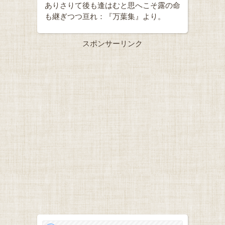
ありさりて後も逢はむと思へこそ露の命
も継ぎつつ亘れ：『万葉集』より。
スポンサーリンク