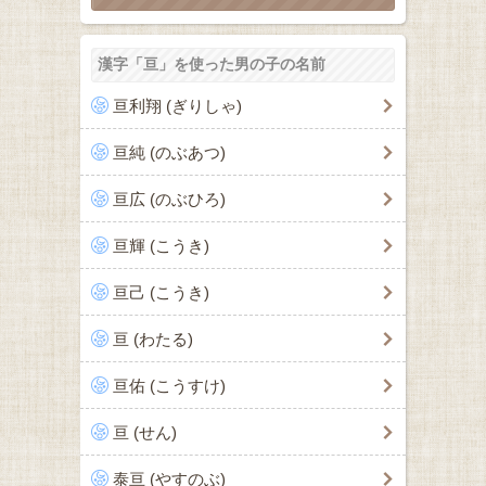
漢字「亘」を使った男の子の名前
亘利翔 (ぎりしゃ)
亘純 (のぶあつ)
亘広 (のぶひろ)
亘輝 (こうき)
亘己 (こうき)
亘 (わたる)
亘佑 (こうすけ)
亘 (せん)
泰亘 (やすのぶ)