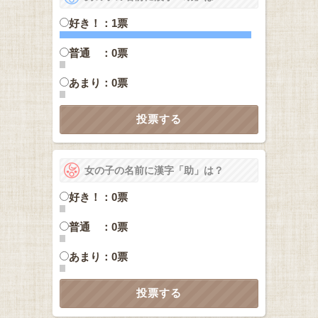
好き！：1票
普通 ：0票
あまり：0票
女の子の名前に漢字「助」は？
好き！：0票
普通 ：0票
あまり：0票