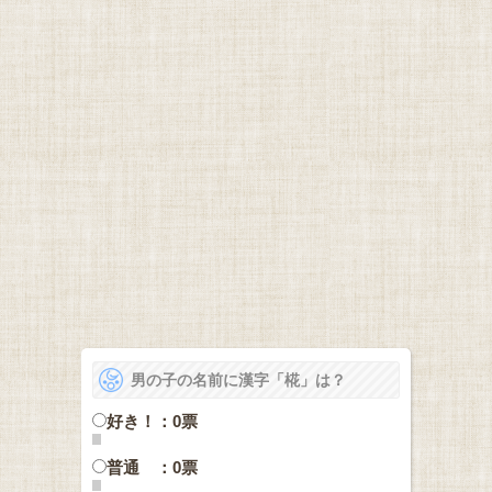
男の子の名前に漢字「椛」は？
好き！：0票
普通 ：0票