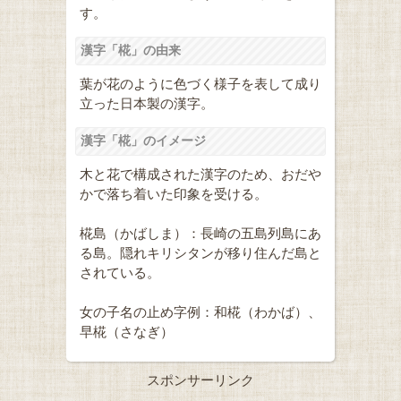
す。
漢字「椛」の由来
葉が花のように色づく様子を表して成り
立った日本製の漢字。
漢字「椛」のイメージ
木と花で構成された漢字のため、おだや
かで落ち着いた印象を受ける。
椛島（かばしま）：長崎の五島列島にあ
る島。隠れキリシタンが移り住んだ島と
されている。
女の子名の止め字例：和椛（わかば）、
早椛（さなぎ）
スポンサーリンク