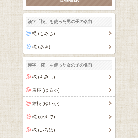
漢字「椛」を使った男の子の名前
椛 (もみじ)
椛 (あき)
漢字「椛」を使った女の子の名前
椛 (もみじ)
遥椛 (はるか)
結椛 (ゆいか)
椛 (かえで)
椛 (いろは)