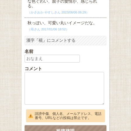
な色ぐわい、親子の愛情が、感じられ
る。
（かさおか やすしさん 2023/06/06 06:29）
秋っぽい、可愛い丸いイメージだな。
（苺さん 2017/01/06 18:52）
漢字「椛」にコメントする
名前
コメント
誹謗中傷、個人名、メールアドレス、電話
番号、URLなどの投稿は禁止です。