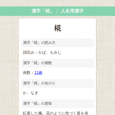
漢字「椛」： 人名用漢字
椛
漢字「椛」の読み方
訓読み：かば、もみじ
漢字「椛」の画数
画数：
11画
漢字「椛」の名のり
か、なぎ
漢字「椛」の意味
紅葉した楓。花のように色づく葉を表