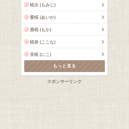
椛次 (もみじ)
愛椛 (あいか)
萠椛 (もか)
椛奈 (ここな)
笑椛 (にこ)
スポンサーリンク