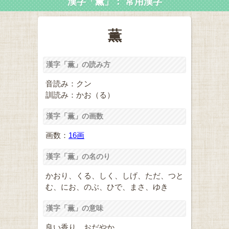
漢字「薫」： 常用漢字
薫
漢字「薫」の読み方
音読み：クン
訓読み：かお（る）
漢字「薫」の画数
画数：
16画
漢字「薫」の名のり
かおり、くる、しく、しげ、ただ、つと
む、にお、のぶ、ひで、まさ、ゆき
漢字「薫」の意味
良い香り。おだやか。