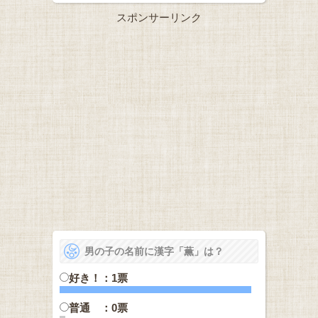
スポンサーリンク
男の子の名前に漢字「薫」は？
好き！：1票
普通 ：0票