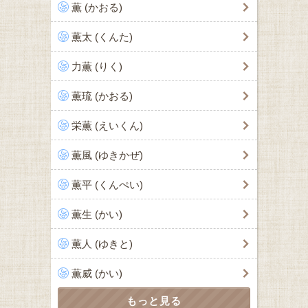
薫 (かおる)
薫太 (くんた)
力薫 (りく)
薫琉 (かおる)
栄薫 (えいくん)
薫風 (ゆきかぜ)
薫平 (くんぺい)
薫生 (かい)
薫人 (ゆきと)
薫威 (かい)