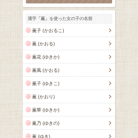
漢字「薫」を使った女の子の名前
薫子 (かおるこ)
薫 (かおる)
薫花 (ゆきか)
薫風 (かおる)
薫子 (ゆきこ)
薫 (かおり)
薫華 (ゆきか)
薫乃 (ゆきの)
薫 (ゆき)