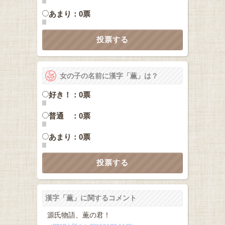
あまり：0票
女の子の名前に漢字「薫」は？
好き！：0票
普通 ：0票
あまり：0票
漢字「薫」に関するコメント
源氏物語、薫の君！