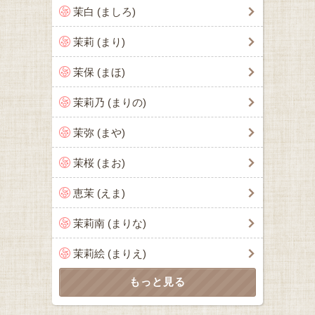
茉白 (ましろ)
茉莉 (まり)
茉保 (まほ)
茉莉乃 (まりの)
茉弥 (まや)
茉桜 (まお)
恵茉 (えま)
茉莉南 (まりな)
茉莉絵 (まりえ)