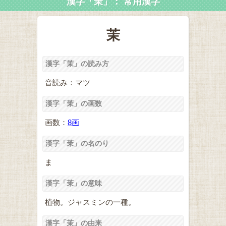
漢字「茉」： 常用漢字
茉
漢字「茉」の読み方
音読み：マツ
漢字「茉」の画数
画数：
8画
漢字「茉」の名のり
ま
漢字「茉」の意味
植物。ジャスミンの一種。
漢字「茉」の由来