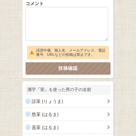
コメント
誹謗中傷、個人名、メールアドレス、電話
番号、URLなどの投稿は禁止です。
漢字「茉」を使った男の子の名前
諒茉 (りょうま)
悠茉 (はるま)
遥茉 (はるま)