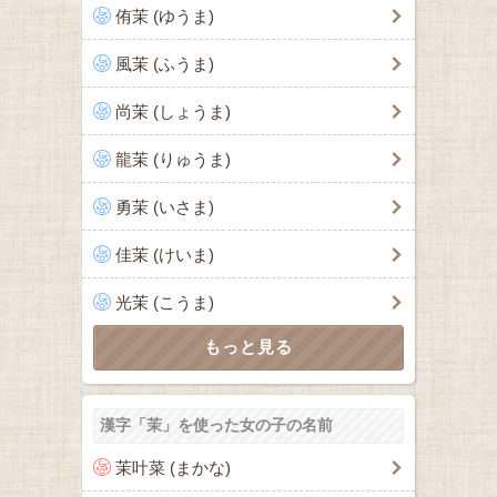
侑茉 (ゆうま)
風茉 (ふうま)
尚茉 (しょうま)
龍茉 (りゅうま)
勇茉 (いさま)
佳茉 (けいま)
光茉 (こうま)
漢字「茉」を使った女の子の名前
茉叶菜 (まかな)