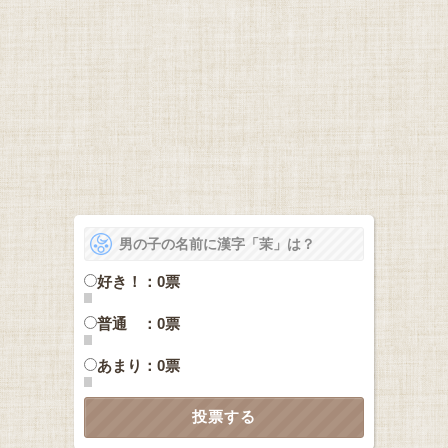
男の子の名前に漢字「茉」は？
好き！：0票
普通 ：0票
あまり：0票