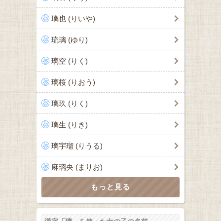
璃也 (りいや)
琉璃 (ゆり)
璃空 (りく)
璃桜 (りおう)
璃玖 (りく)
璃生 (りき)
璃宇瑠 (りうる)
麻璃央 (まりお)