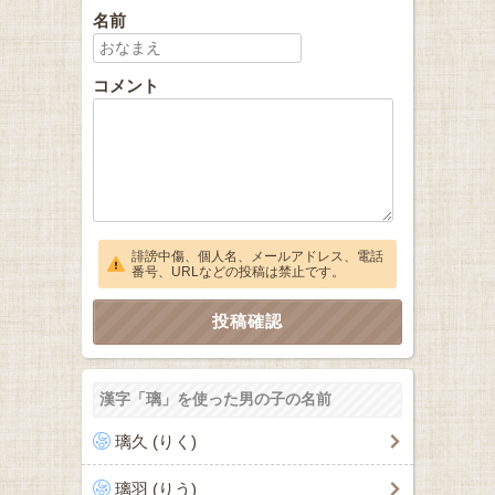
名前
コメント
誹謗中傷、個人名、メールアドレス、電話
番号、URLなどの投稿は禁止です。
漢字「璃」を使った男の子の名前
璃久 (りく)
璃羽 (りう)