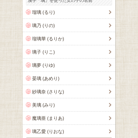
漢字「璃」を使った女の子の名前
瑠璃 (るり)
璃乃 (りの)
瑠璃華 (るりか)
璃子 (りこ)
璃夢 (りゆ)
晏璃 (あめり)
紗璃奈 (さりな)
美璃 (みり)
魔璃亜 (まりあ)
璃乙愛 (りおな)