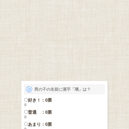
男の子の名前に漢字「璃」は？
好き！：0票
普通 ：0票
あまり：0票