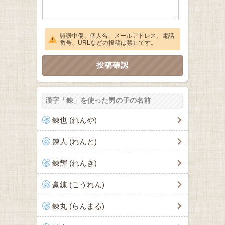
誹謗中傷、個人名、メールアドレス、電話
番号、URLなどの投稿は禁止です。
漢字「錬」を使った男の子の名前
錬也 (れんや)
錬人 (れんと)
錬輝 (れんき)
豪錬 (ごうれん)
錬丸 (らんまる)