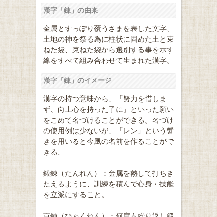
漢字「錬」の由来
金属とすっぽり覆うさまを表した文字、
土地の神を祭る為に柱状に固めた土と束
ねた袋、束ねた袋から選別する事を示す
線をすべて組み合わせて生まれた漢字。
漢字「錬」のイメージ
漢字の持つ意味から、「努力を惜しま
ず、向上心を持った子に」といった願い
をこめて名づけることができる。名づけ
の使用例は少ないが、「レン」という響
きを用いると今風の名前を作ることがで
きる。
鍛錬（たんれん）：金属を熱して打ちき
たえるように、訓練を積んで心身・技能
を立派にすること。
百錬（ひゃくれん）：何度も繰り返し鍛