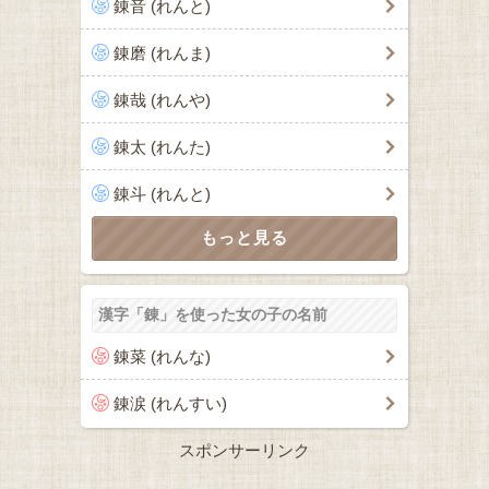
錬音 (れんと)
錬磨 (れんま)
錬哉 (れんや)
錬太 (れんた)
錬斗 (れんと)
漢字「錬」を使った女の子の名前
錬菜 (れんな)
錬涙 (れんすい)
スポンサーリンク