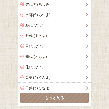
智代美 (ちよみ)
水都代 (みつよ)
紗代 (さよ)
雅代 (まさよ)
華代 (かよ)
知代 (ともよ)
佳代 (かよ)
久美代 (くみよ)
日菜代 (ひなよ)