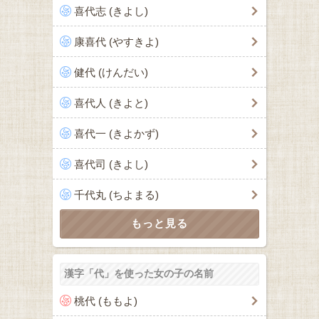
喜代志 (きよし)
康喜代 (やすきよ)
健代 (けんだい)
喜代人 (きよと)
喜代一 (きよかず)
喜代司 (きよし)
千代丸 (ちよまる)
漢字「代」を使った女の子の名前
桃代 (ももよ)