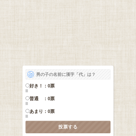
男の子の名前に漢字「代」は？
好き！：0票
普通 ：0票
あまり：0票