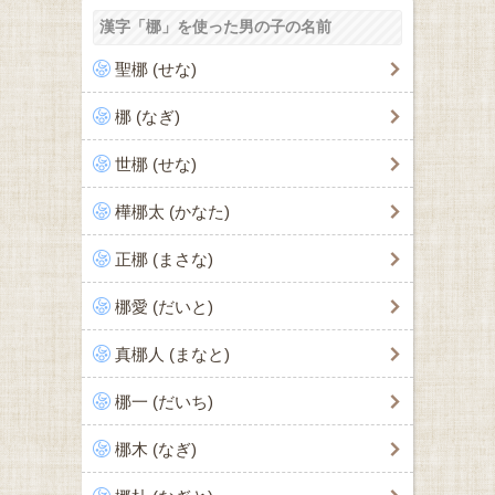
漢字「梛」を使った男の子の名前
聖梛 (せな)
梛 (なぎ)
世梛 (せな)
樺梛太 (かなた)
正梛 (まさな)
梛愛 (だいと)
真梛人 (まなと)
梛一 (だいち)
梛木 (なぎ)