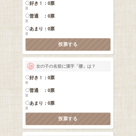
好き！：0票
普通 ：0票
あまり：0票
女の子の名前に漢字「梛」は？
好き！：0票
普通 ：0票
あまり：0票