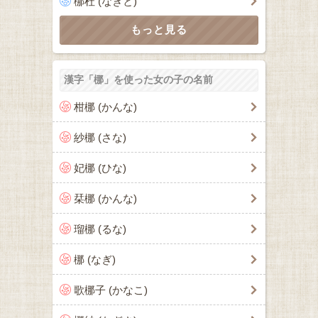
梛杜 (なぎと)
漢字「梛」を使った女の子の名前
柑梛 (かんな)
紗梛 (さな)
妃梛 (ひな)
栞梛 (かんな)
瑠梛 (るな)
梛 (なぎ)
歌梛子 (かなこ)