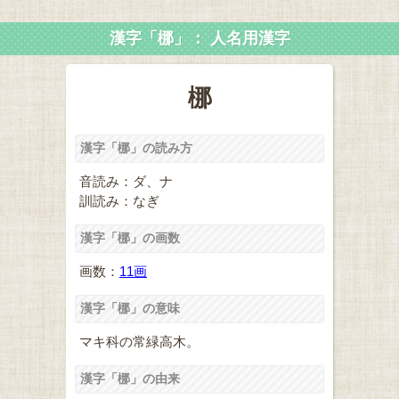
漢字「梛」： 人名用漢字
梛
漢字「梛」の読み方
音読み：ダ、ナ
訓読み：なぎ
漢字「梛」の画数
画数：
11画
漢字「梛」の意味
マキ科の常緑高木。
漢字「梛」の由来