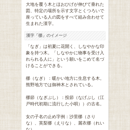
大地を覆う木とほおひげが伸びて垂れた
図、特定の場所を示す文字とくつろいで
座っている人の図をすべて組み合わせて
生まれた漢字。
漢字「梛」のイメージ
「なぎ」は初夏に花開く、しなやかな印
象を持つ木。「しなやかに物事を受け入
れられる人に」という願いをこめて名づ
けることができる。
梛（なぎ）：暖かい地方に生息する木。
熊野地方では御神木とされている。
梛節（なぎぶし）：投節（なげぶし（江
戸時代初期に流行した小唄））の古名。
女の子名の止め字例：沙里梛（さり
な）、英梨梛（えりな）、麗衣梛（れい
な）