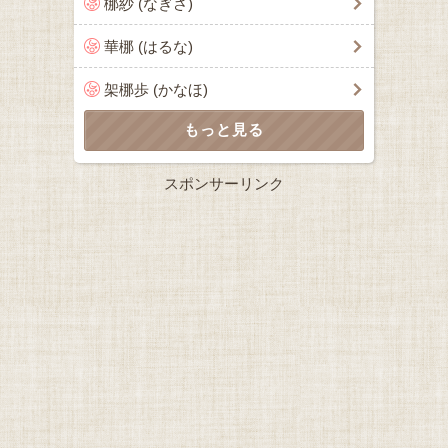
梛紗 (なぎさ)
華梛 (はるな)
架梛歩 (かなほ)
スポンサーリンク