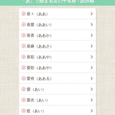
「あ」で始まる女の子名前 - 読み順
亜々（ああ）
亜愛（ああい）
亜香（ああか）
亜麻（ああさ）
亜彩（ああや）
愛彩（ああや）
愛有（あある）
愛（あい）
愛衣（あい）
藍（あい）