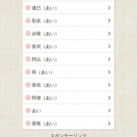
逢巳（あい）
彩依（あい）
歩唯（あい）
亜衣（あい）
阿以（あい）
和（あい）
亜依（あい）
阿偉（あい）
あい
亜唯（あい）
スポンサーリンク