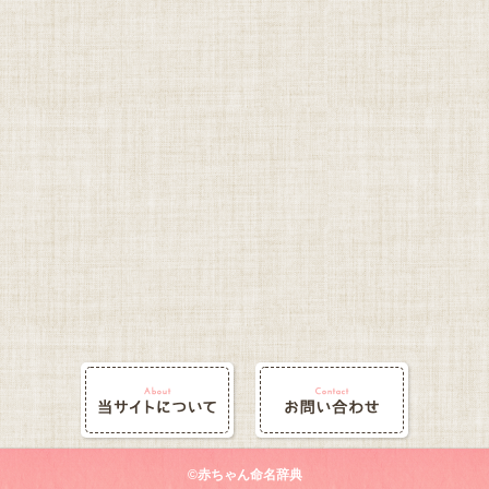
©赤ちゃん命名辞典