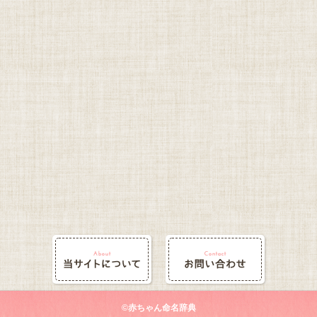
©赤ちゃん命名辞典