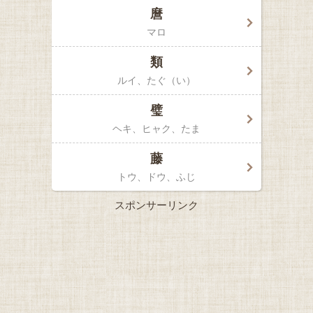
麿
マロ
類
ルイ
たぐ（い）
璧
ヘキ、ヒャク
たま
藤
トウ、ドウ
ふじ
スポンサーリンク