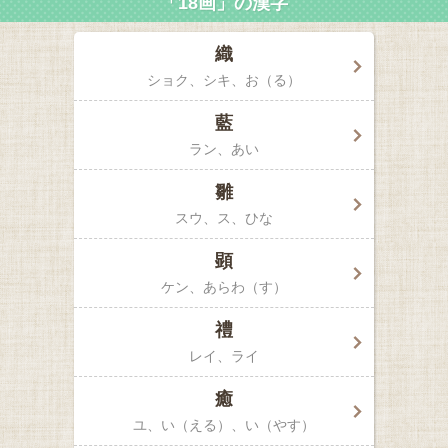
「18画」の漢字
織
ショク、シキ
お（る）
藍
ラン
あい
雛
スウ、ス
ひな
顕
ケン
あらわ（す）
禮
レイ、ライ
癒
ユ
い（える）、い（やす）