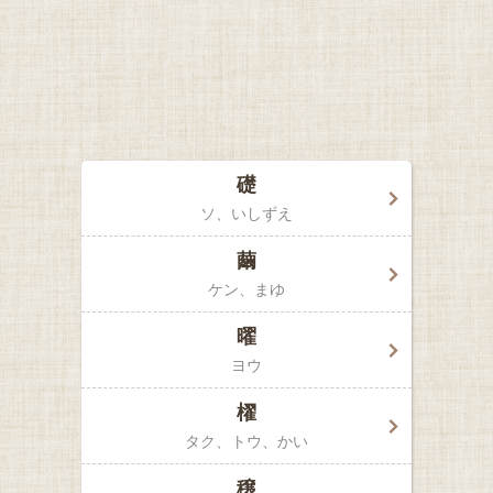
礎
ソ
いしずえ
繭
ケン
まゆ
曜
ヨウ
櫂
タク、トウ
かい
穣