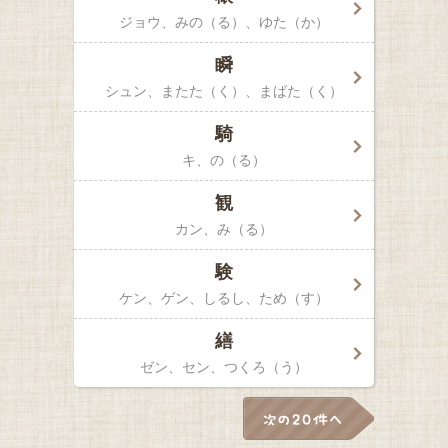
ジョウ
みの（る）、ゆた（か）
瞬
シュン
またた（く）、まばた（く）
騎
キ
の（る）
観
カン
み（る）
験
ケン、ゲン
しるし、ため（す）
繕
ゼン、セン
つくろ（う）