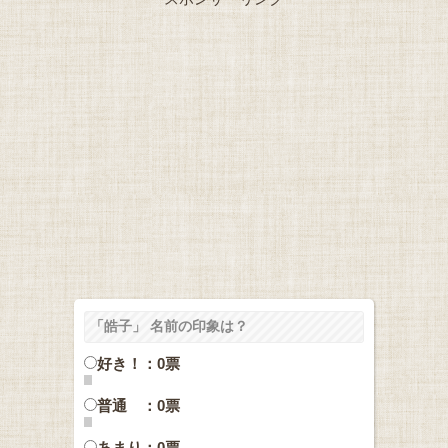
「皓子」 名前の印象は？
好き！：0票
普通 ：0票
あまり：0票