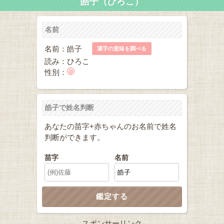
皓子（ひろこ）
名前
名前：皓子
漢字の意味を調べる
読み：ひろこ
性別：
皓子で姓名判断
あなたの苗字+赤ちゃんのお名前で姓名
判断ができます。
苗字
名前
スポンサーリンク