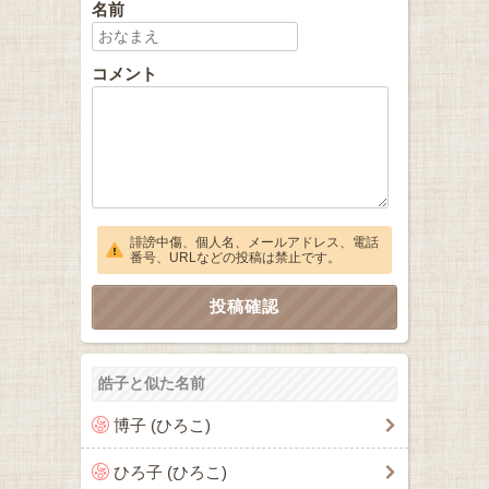
名前
コメント
誹謗中傷、個人名、メールアドレス、電話
番号、URLなどの投稿は禁止です。
皓子と似た名前
博子 (ひろこ)
ひろ子 (ひろこ)