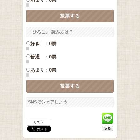
「ひろこ」 読み方は？
好き！：0票
普通 ：0票
あまり：0票
SNSでシェアしよう
リスト