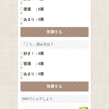
普通 ：0票
あまり：0票
「こう」 読み方は？
好き！：0票
普通 ：0票
あまり：0票
SNSでシェアしよう