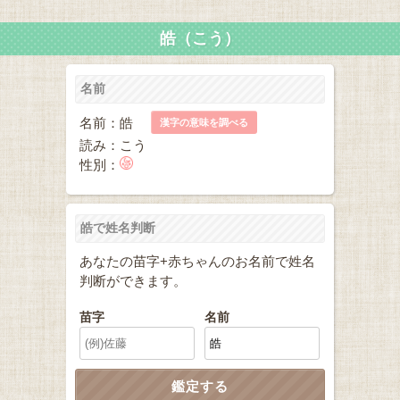
皓（こう）
名前
名前：皓
漢字の意味を調べる
読み：こう
性別：
皓で姓名判断
あなたの苗字+赤ちゃんのお名前で姓名
判断ができます。
苗字
名前