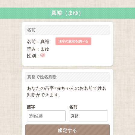
真裕（まゆ）
名前
名前：真裕
漢字の意味を調べる
読み：まゆ
性別：
真裕で姓名判断
あなたの苗字+赤ちゃんのお名前で姓名
判断ができます。
苗字
名前