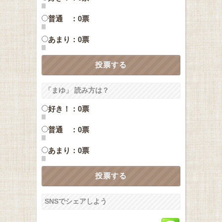
普通 ：0票
あまり：0票
「まゆ」 読み方は？
好き！：0票
普通 ：0票
あまり：0票
SNSでシェアしよう