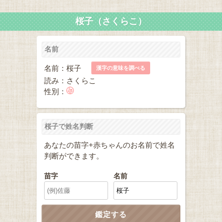
桜子（さくらこ）
名前
名前：桜子
漢字の意味を調べる
読み：さくらこ
性別：
桜子で姓名判断
あなたの苗字+赤ちゃんのお名前で姓名
判断ができます。
苗字
名前