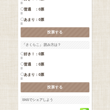
普通 ：0票
あまり：0票
「さくらこ」 読み方は？
好き！：0票
普通 ：0票
あまり：0票
SNSでシェアしよう