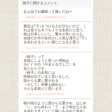
桜子に関するコメント
お上品でお嬢様って感じだね〜
（桜庭桜子さん 2014/08/24 14:04）
最近は｢子｣をつける人が少ないけど、こ
れは昔でも今でもイケる名前だと思う。
桜は日本らしいし、響きが良いからな。
余談だが今の名付けに人気な漢字と｢子｣
を合わせるといい感じになると思う
（もふもふリヴァイアさん 2013/09/13 16:51）
（桜子）って
名前にしようと思った理由は
ﾃﾚﾋﾞﾄﾞﾗﾏの（やまとなでしこ）を
見たからです。
（桜子）の名前には
性格が出ていると思いました。
誰からも愛し愛される
（そして）何事も諦めない
そんな名前だと思います。
（若葉ﾁｬﾝさん 2013/09/05 00:53）
桜の花のように誰からも愛され、はじめ
「一」から終わり「了」まで幸せな人生
を送れますようにと願いを込めて命名し