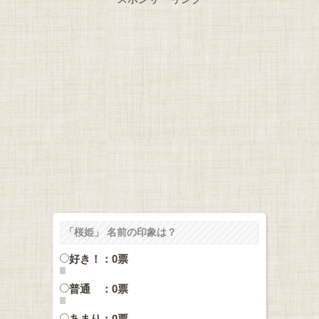
「桜姫」 名前の印象は？
好き！：0票
普通 ：0票
あまり：0票