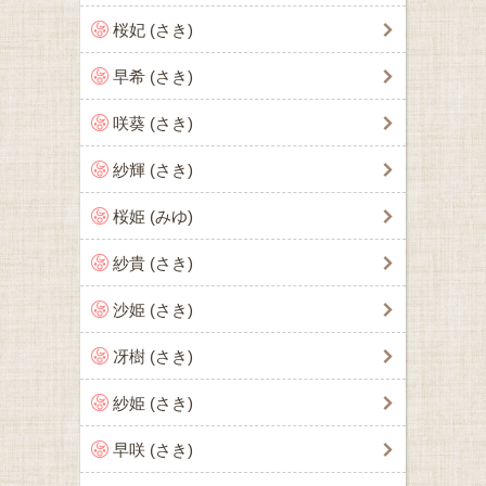
桜妃 (さき)
早希 (さき)
咲葵 (さき)
紗輝 (さき)
桜姫 (みゆ)
紗貴 (さき)
沙姫 (さき)
冴樹 (さき)
紗姫 (さき)
早咲 (さき)