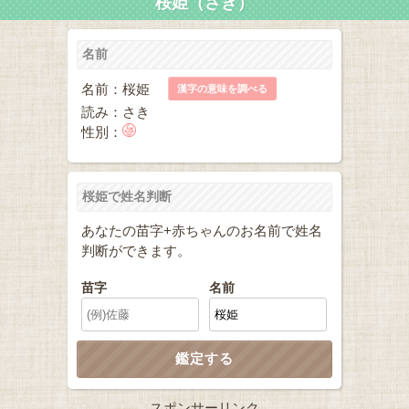
桜姫（さき）
名前
名前：桜姫
漢字の意味を調べる
読み：さき
性別：
桜姫で姓名判断
あなたの苗字+赤ちゃんのお名前で姓名
判断ができます。
苗字
名前
スポンサーリンク