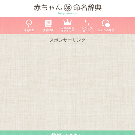
スポンサーリンク