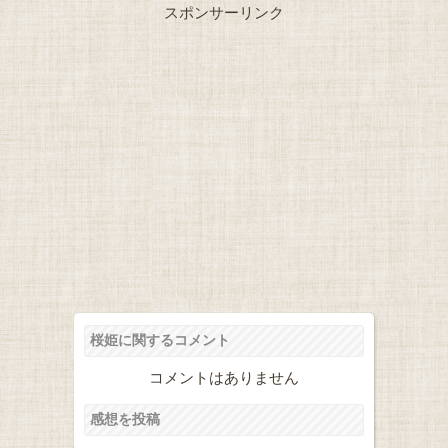
スポンサーリンク
桜姫に関するコメント
コメントはありません
感想を投稿