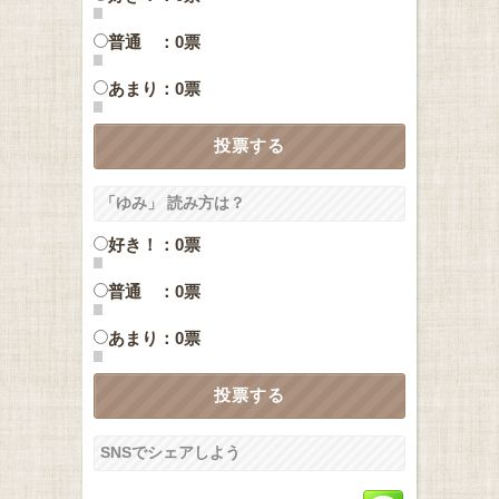
普通 ：0票
あまり：0票
「ゆみ」 読み方は？
好き！：0票
普通 ：0票
あまり：0票
SNSでシェアしよう