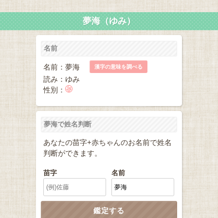
夢海（ゆみ）
名前
名前：夢海
漢字の意味を調べる
読み：ゆみ
性別：
夢海で姓名判断
あなたの苗字+赤ちゃんのお名前で姓名
判断ができます。
苗字
名前