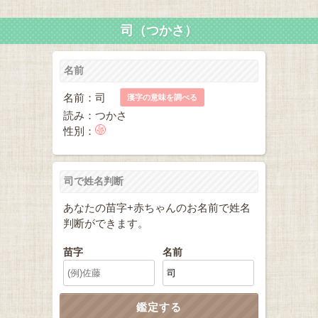
司（つかさ）
名前
名前：司
漢字の意味を調べる
読み：つかさ
性別：
司で姓名判断
あなたの苗字+赤ちゃんのお名前で姓名
判断ができます。
苗字
名前