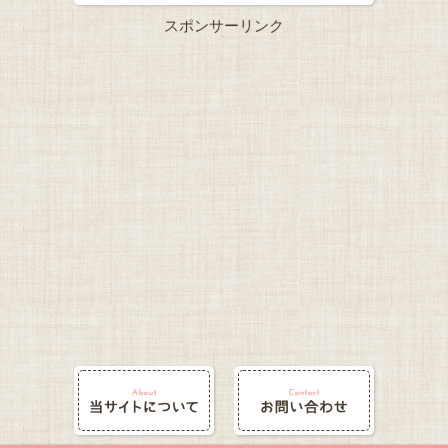
スポンサーリンク