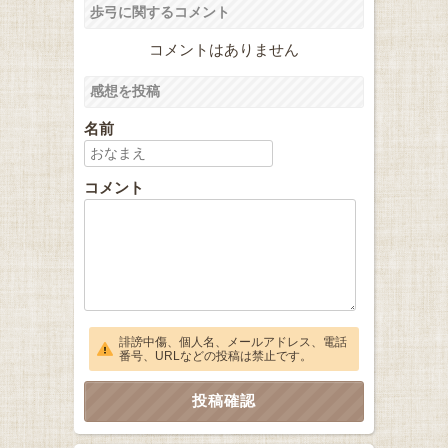
歩弓に関するコメント
コメントはありません
感想を投稿
名前
コメント
誹謗中傷、個人名、メールアドレス、電話
番号、URLなどの投稿は禁止です。