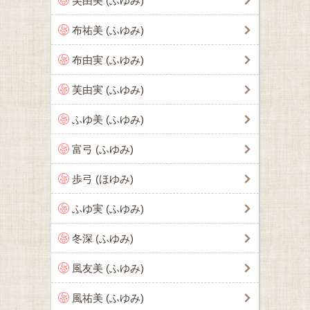
芙由美 (ふゆみ)
布祐美 (ふゆみ)
布由実 (ふゆみ)
芙由実 (ふゆみ)
ふゆ美 (ふゆみ)
富弓 (ふゆみ)
歩弓 (ほゆみ)
ふゆ実 (ふゆみ)
冬深 (ふゆみ)
風友美 (ふゆみ)
風祐美 (ふゆみ)