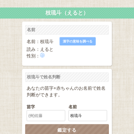
枝琉斗（えると）
名前
名前：枝琉斗
漢字の意味を調べる
読み：えると
性別：
枝琉斗で姓名判断
あなたの苗字+赤ちゃんのお名前で姓名
判断ができます。
苗字
名前