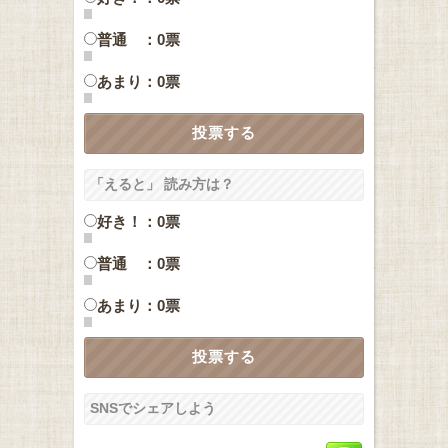
普通 ：0票
あまり：0票
「えると」 読み方は？
好き！：0票
普通 ：0票
あまり：0票
SNSでシェアしよう