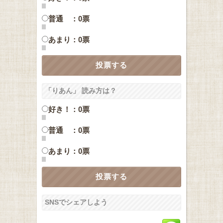
普通 ：0票
あまり：0票
「りあん」 読み方は？
好き！：0票
普通 ：0票
あまり：0票
SNSでシェアしよう