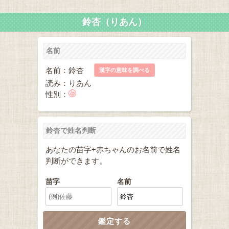
鈴杏（りあん）
名前
名前：鈴杏
漢字の意味を調べる
読み：りあん
性別：
鈴杏で姓名判断
あなたの苗字+赤ちゃんのお名前で姓名
判断ができます。
苗字
名前