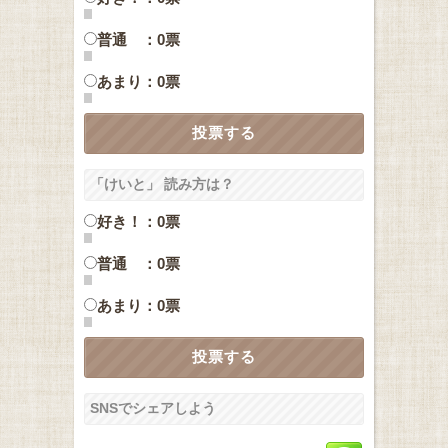
普通 ：0票
あまり：0票
「けいと」 読み方は？
好き！：0票
普通 ：0票
あまり：0票
SNSでシェアしよう