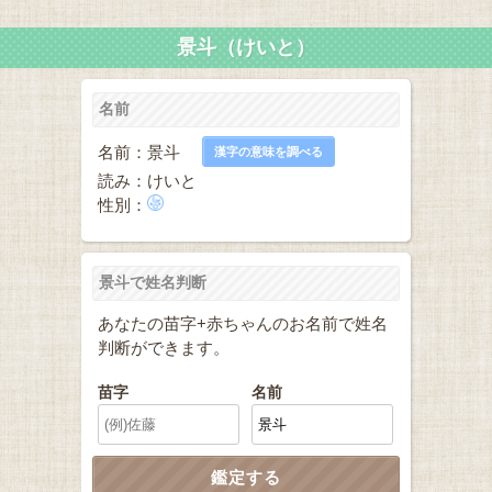
景斗（けいと）
名前
名前：景斗
漢字の意味を調べる
読み：けいと
性別：
景斗で姓名判断
あなたの苗字+赤ちゃんのお名前で姓名
判断ができます。
苗字
名前