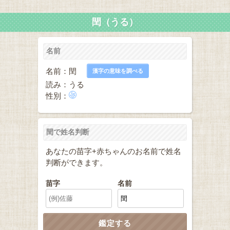
閏（うる）
名前
名前：閏
漢字の意味を調べる
読み：うる
性別：
閏で姓名判断
あなたの苗字+赤ちゃんのお名前で姓名
判断ができます。
苗字
名前