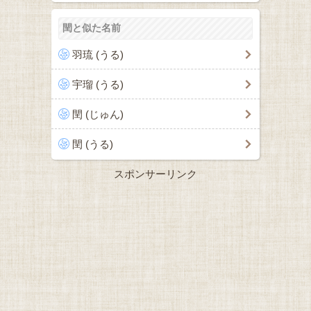
閏と似た名前
羽琉 (うる)
宇瑠 (うる)
閏 (じゅん)
閏 (うる)
スポンサーリンク