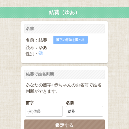
結葵（ゆあ）
名前
名前：結葵
漢字の意味を調べる
読み：ゆあ
性別：
結葵で姓名判断
あなたの苗字+赤ちゃんのお名前で姓名
判断ができます。
苗字
名前