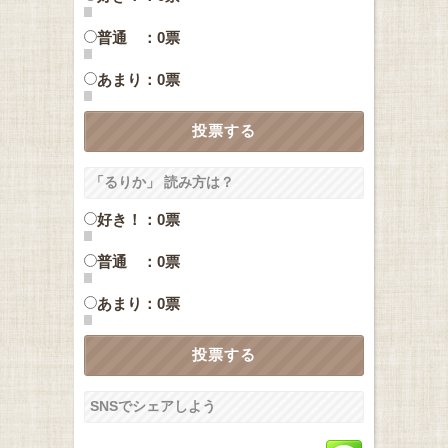
普通 ：0票
あまり：0票
「るりか」 読み方は？
好き！：0票
普通 ：0票
あまり：0票
SNSでシェアしよう