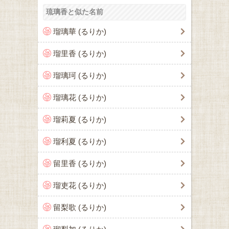
琉璃香と似た名前
瑠璃華 (るりか)
瑠里香 (るりか)
瑠璃珂 (るりか)
瑠璃花 (るりか)
瑠莉夏 (るりか)
瑠利夏 (るりか)
留里香 (るりか)
瑠吏花 (るりか)
留梨歌 (るりか)