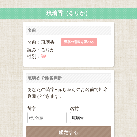
琉璃香（るりか）
名前
名前：琉璃香
漢字の意味を調べる
読み：るりか
性別：
琉璃香で姓名判断
あなたの苗字+赤ちゃんのお名前で姓名
判断ができます。
苗字
名前