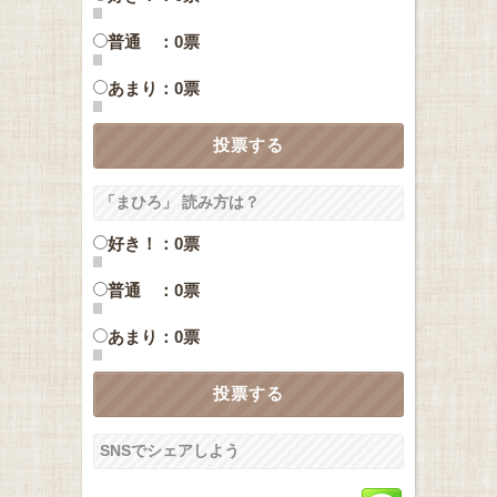
普通 ：0票
あまり：0票
「まひろ」 読み方は？
好き！：0票
普通 ：0票
あまり：0票
SNSでシェアしよう