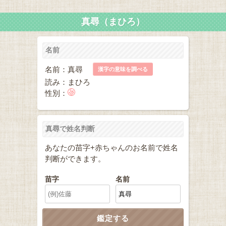
真尋（まひろ）
名前
名前：真尋
漢字の意味を調べる
読み：まひろ
性別：
真尋で姓名判断
あなたの苗字+赤ちゃんのお名前で姓名
判断ができます。
苗字
名前