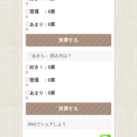
普通 ：0票
あまり：0票
「あきら」 読み方は？
好き！：0票
普通 ：0票
あまり：0票
SNSでシェアしよう