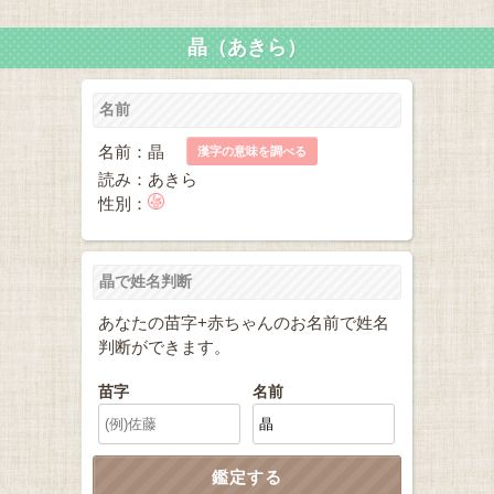
晶（あきら）
名前
名前：晶
漢字の意味を調べる
読み：あきら
性別：
晶で姓名判断
あなたの苗字+赤ちゃんのお名前で姓名
判断ができます。
苗字
名前