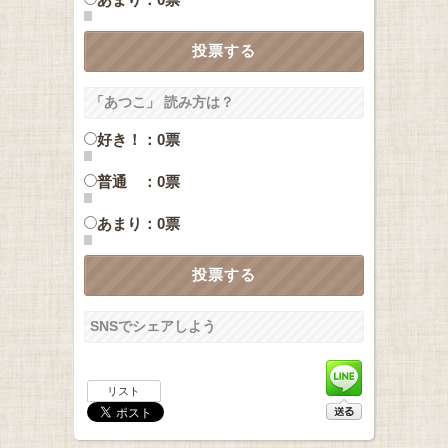
「あつこ」 読み方は？
好き！：0票
普通 ：0票
あまり：0票
SNSでシェアしよう
リスト