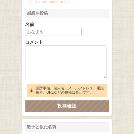
（ さん 2012/06/15 16:52）
感想を投稿
名前
コメント
誹謗中傷、個人名、メールアドレス、電話
番号、URLなどの投稿は禁止です。
敦子と似た名前