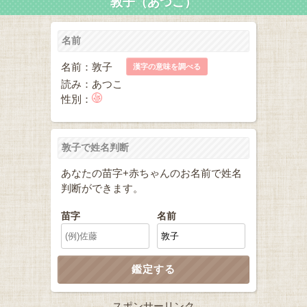
敦子（あつこ）
名前
名前：敦子
漢字の意味を調べる
読み：あつこ
性別：
敦子で姓名判断
あなたの苗字+赤ちゃんのお名前で姓名
判断ができます。
苗字
名前
スポンサーリンク