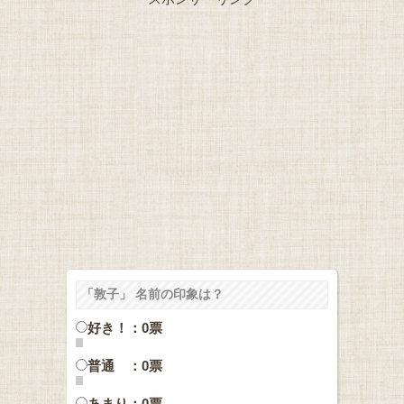
「敦子」 名前の印象は？
好き！：0票
普通 ：0票
あまり：0票