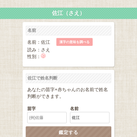
佐江（さえ）
名前
名前：佐江
漢字の意味を調べる
読み：さえ
性別：
佐江で姓名判断
あなたの苗字+赤ちゃんのお名前で姓名
判断ができます。
苗字
名前