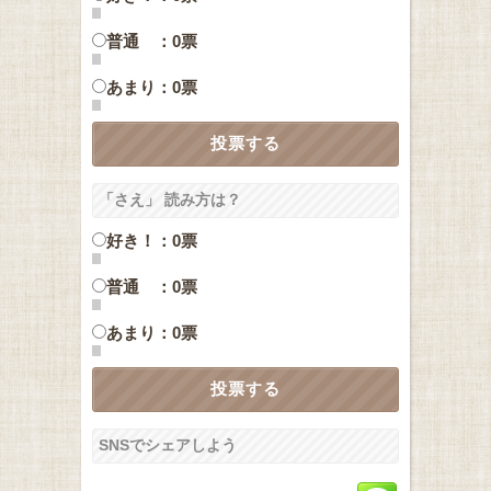
普通 ：0票
あまり：0票
「さえ」 読み方は？
好き！：0票
普通 ：0票
あまり：0票
SNSでシェアしよう