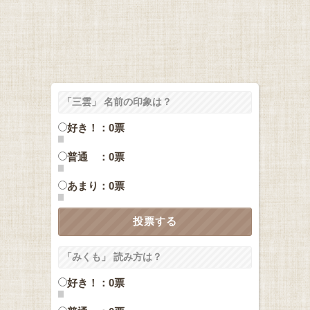
「三雲」 名前の印象は？
好き！：0票
普通 ：0票
あまり：0票
「みくも」 読み方は？
好き！：0票