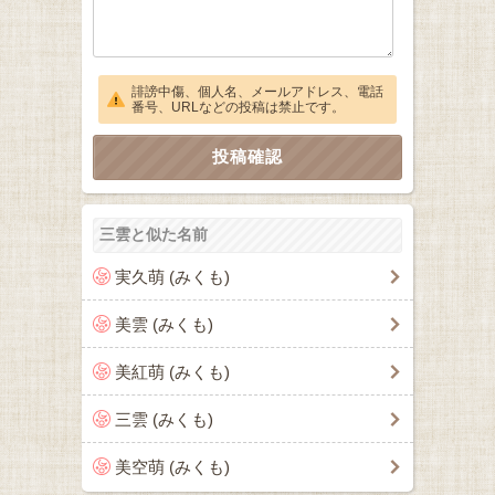
誹謗中傷、個人名、メールアドレス、電話
番号、URLなどの投稿は禁止です。
三雲と似た名前
実久萌 (みくも)
美雲 (みくも)
美紅萌 (みくも)
三雲 (みくも)
美空萌 (みくも)