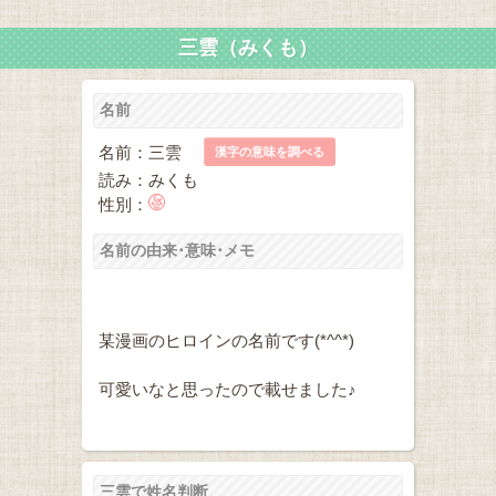
三雲（みくも）
名前
名前：三雲
漢字の意味を調べる
読み：みくも
性別：
名前の由来･意味･メモ
某漫画のヒロインの名前です(*^^*)
可愛いなと思ったので載せました♪
三雲で姓名判断