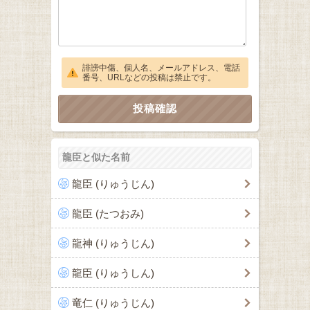
誹謗中傷、個人名、メールアドレス、電話
番号、URLなどの投稿は禁止です。
龍臣と似た名前
龍臣 (りゅうじん)
龍臣 (たつおみ)
龍神 (りゅうじん)
龍臣 (りゅうしん)
竜仁 (りゅうじん)