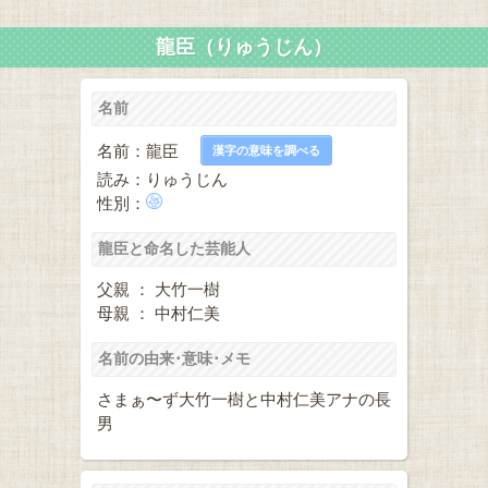
龍臣（りゅうじん）
名前
名前：龍臣
漢字の意味を調べる
読み：りゅうじん
性別：
龍臣と命名した芸能人
父親 ： 大竹一樹
母親 ： 中村仁美
名前の由来･意味･メモ
さまぁ〜ず大竹一樹と中村仁美アナの長
男