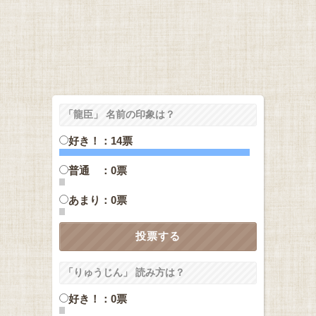
「龍臣」 名前の印象は？
好き！：14票
普通 ：0票
あまり：0票
「りゅうじん」 読み方は？
好き！：0票