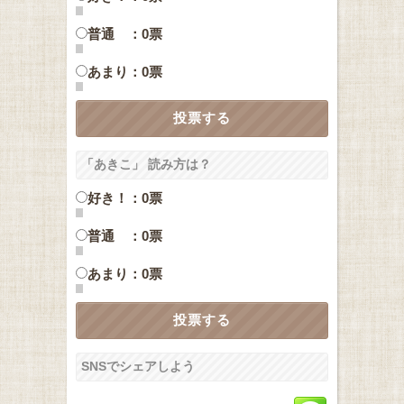
普通 ：0票
あまり：0票
「あきこ」 読み方は？
好き！：0票
普通 ：0票
あまり：0票
SNSでシェアしよう