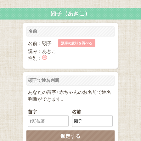
顕子（あきこ）
名前
名前：顕子
漢字の意味を調べる
読み：あきこ
性別：
顕子で姓名判断
あなたの苗字+赤ちゃんのお名前で姓名
判断ができます。
苗字
名前