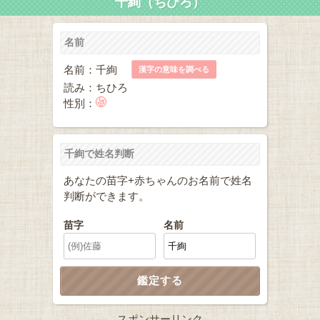
千絢（ちひろ）
名前
名前：千絢
漢字の意味を調べる
読み：ちひろ
性別：
千絢で姓名判断
あなたの苗字+赤ちゃんのお名前で姓名
判断ができます。
苗字
名前
スポンサーリンク