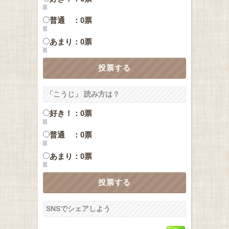
普通 ：0票
あまり：0票
「こうじ」 読み方は？
好き！：0票
普通 ：0票
あまり：0票
SNSでシェアしよう