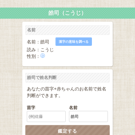
皓司（こうじ）
名前
名前：皓司
漢字の意味を調べる
読み：こうじ
性別：
皓司で姓名判断
あなたの苗字+赤ちゃんのお名前で姓名
判断ができます。
苗字
名前