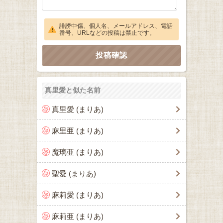
誹謗中傷、個人名、メールアドレス、電話
番号、URLなどの投稿は禁止です。
真里愛と似た名前
真里愛 (まりあ)
麻里亜 (まりあ)
魔璃亜 (まりあ)
聖愛 (まりあ)
麻莉愛 (まりあ)
麻莉亜 (まりあ)