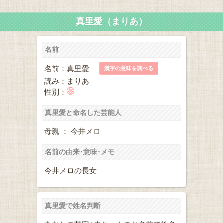
真里愛（まりあ）
名前
名前：真里愛
漢字の意味を調べる
読み：まりあ
性別：
真里愛と命名した芸能人
母親 ： 今井メロ
名前の由来･意味･メモ
今井メロの長女
真里愛で姓名判断