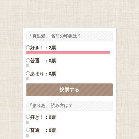
「真里愛」 名前の印象は？
好き！：2票
普通 ：0票
あまり：0票
「まりあ」 読み方は？
好き！：0票
普通 ：0票