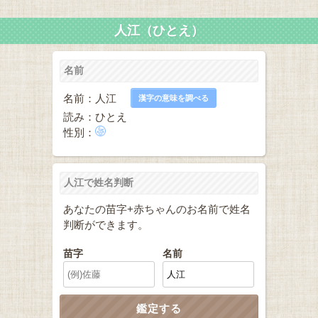
人江（ひとえ）
名前
名前：人江
漢字の意味を調べる
読み：ひとえ
性別：
人江で姓名判断
あなたの苗字+赤ちゃんのお名前で姓名
判断ができます。
苗字
名前