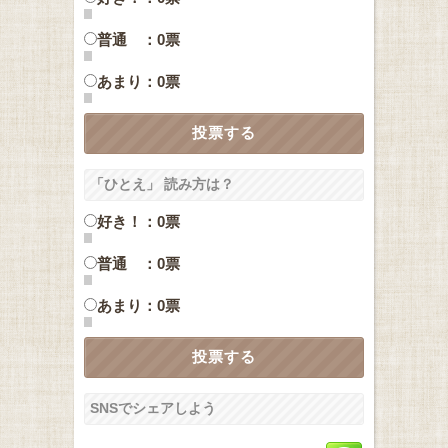
普通 ：0票
あまり：0票
「ひとえ」 読み方は？
好き！：0票
普通 ：0票
あまり：0票
SNSでシェアしよう