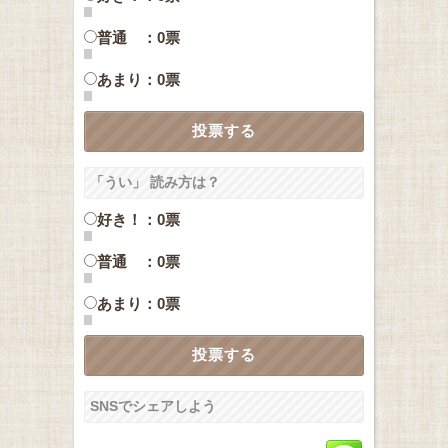
普通 ：0票
あまり：0票
「うい」 読み方は？
好き！：0票
普通 ：0票
あまり：0票
SNSでシェアしよう