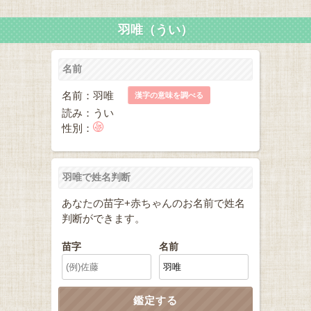
羽唯（うい）
名前
名前：羽唯
漢字の意味を調べる
読み：うい
性別：
羽唯で姓名判断
あなたの苗字+赤ちゃんのお名前で姓名
判断ができます。
苗字
名前