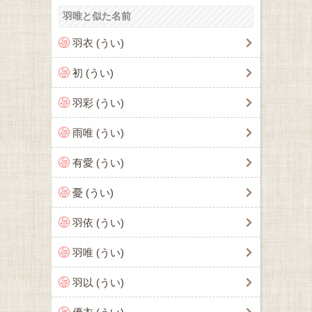
羽唯と似た名前
羽衣 (うい)
初 (うい)
羽彩 (うい)
雨唯 (うい)
有愛 (うい)
憂 (うい)
羽依 (うい)
羽唯 (うい)
羽以 (うい)