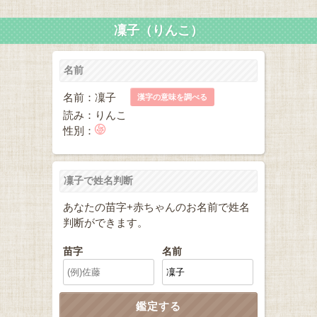
凜子（りんこ）
名前
名前：凜子
漢字の意味を調べる
読み：りんこ
性別：
凜子で姓名判断
あなたの苗字+赤ちゃんのお名前で姓名
判断ができます。
苗字
名前