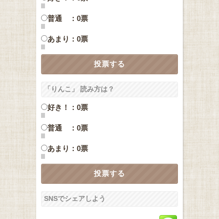
普通 ：0票
あまり：0票
「りんこ」 読み方は？
好き！：0票
普通 ：0票
あまり：0票
SNSでシェアしよう