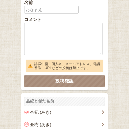
名前
コメント
誹謗中傷、個人名、メールアドレス、電話
番号、URLなどの投稿は禁止です。
晶紀と似た名前
杏妃 (あき)
亜樹 (あき)