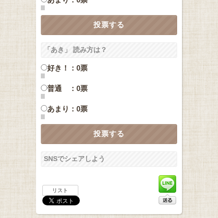
「あき」 読み方は？
好き！：0票
普通 ：0票
あまり：0票
SNSでシェアしよう
リスト