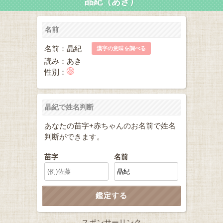
晶紀（あき）
名前
名前：晶紀
漢字の意味を調べる
読み：あき
性別：
晶紀で姓名判断
あなたの苗字+赤ちゃんのお名前で姓名
判断ができます。
苗字
名前
スポンサーリンク