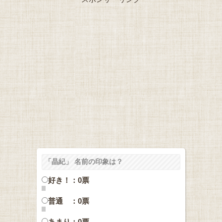
「晶紀」 名前の印象は？
好き！：0票
普通 ：0票
あまり：0票