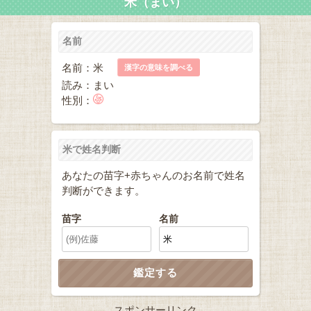
米（まい）
名前
名前：米
漢字の意味を調べる
読み：まい
性別：
米で姓名判断
あなたの苗字+赤ちゃんのお名前で姓名
判断ができます。
苗字
名前
スポンサーリンク