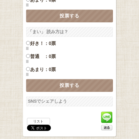
「まい」 読み方は？
好き！：0票
普通 ：0票
あまり：0票
SNSでシェアしよう
リスト