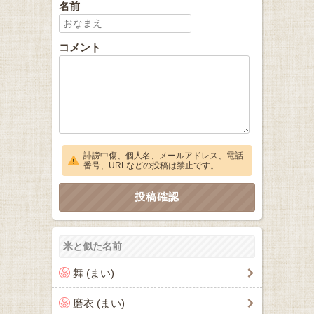
名前
コメント
誹謗中傷、個人名、メールアドレス、電話
番号、URLなどの投稿は禁止です。
米と似た名前
舞 (まい)
磨衣 (まい)