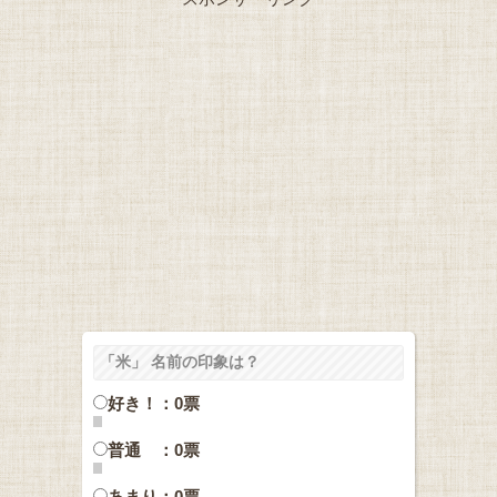
「米」 名前の印象は？
好き！：0票
普通 ：0票
あまり：0票