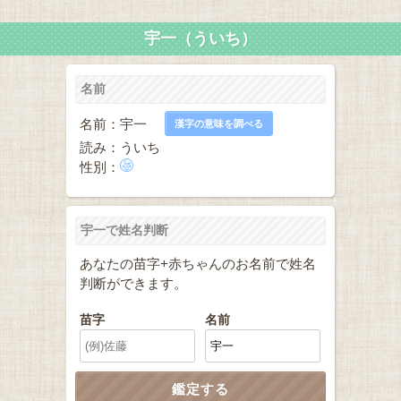
宇一（ういち）
名前
名前：宇一
漢字の意味を調べる
読み：ういち
性別：
宇一で姓名判断
あなたの苗字+赤ちゃんのお名前で姓名
判断ができます。
苗字
名前