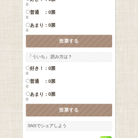
普通 ：0票
あまり：0票
「ういち」 読み方は？
好き！：0票
普通 ：0票
あまり：0票
SNSでシェアしよう