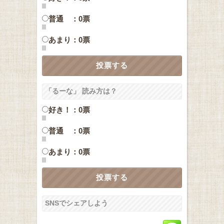
普通 ：0票
あまり：0票
「るーな」 読み方は？
好き！：0票
普通 ：0票
あまり：0票
SNSでシェアしよう