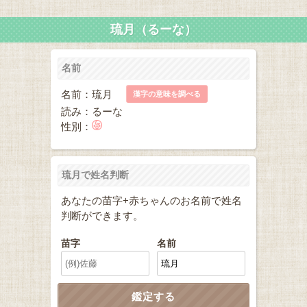
琉月（るーな）
名前
名前：琉月
漢字の意味を調べる
読み：るーな
性別：
琉月で姓名判断
あなたの苗字+赤ちゃんのお名前で姓名
判断ができます。
苗字
名前