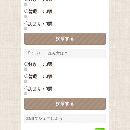
普通 ：0票
あまり：0票
「ういと」 読み方は？
好き！：0票
普通 ：0票
あまり：0票
SNSでシェアしよう