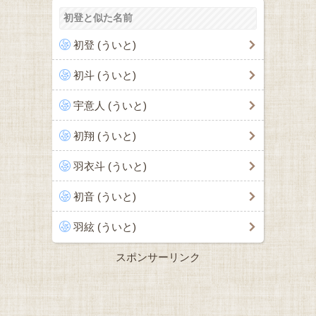
初登と似た名前
初登 (ういと)
初斗 (ういと)
宇意人 (ういと)
初翔 (ういと)
羽衣斗 (ういと)
初音 (ういと)
羽絃 (ういと)
スポンサーリンク