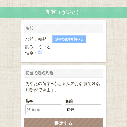
初登（ういと）
名前
名前：初登
漢字の意味を調べる
読み：ういと
性別：
初登で姓名判断
あなたの苗字+赤ちゃんのお名前で姓名
判断ができます。
苗字
名前